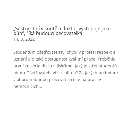
„Sestry stojí v koutě a doktor vystupuje jako
bůh”, říká budoucí pečovatelka
14. 3. 2022
Studentům ošetřovatelství chybí v profesi respekt a
uznání ale také dostupnost kvalitní praxe. Proběhla
první ze série diskuzí Jiskříme. Jaký je střet studentů
oboru Ošetřovatelství s realitou? Za jakých podmínek
v oboru nebudou pracovat a co je na práci v
nemocnicích...