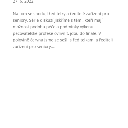
27. 6. 2022
Na tom se shodují ředitelky a ředitelé zařízení pro
seniory. Série diskuzí Jiskříme s těmi, kteří mají
možnost podobu péče a podmínky výkonu
pečovatelské profese ovlivnit, jdou do finále. V
polovině června jsme se sešli s ředitelkami a řediteli
zařízení pro seniory....